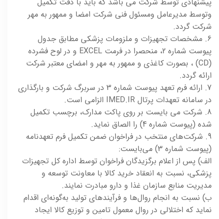
پیشنهادی توسط شرکت می باشد که باید با دقت تکمیل
وتوسط مدیرعامل ومسئول فنی شرکت امضا و ممهور به مهر
شرکت گردد.
6. مشخصات تجهیزات و ملزومات پزشکی مطابق جدول
پیوست شماره 2، منحصرا در فرمت EXCEL و در لوح فشرده
(CD) ، بصورت کاغذی و ممهور به مهر و امضای معتبر شرکت
ارائه گردد.
7. ارائه فرم تعهد پیوست شماره 3 در سربرگ شرکت و بارگذاری
در سامانه تعهدات پرتال IMED.IR الزامی است.
8. شرکت می بایست بر روی پاکت مدارک، برچسب تکمیل
شده (پیوست شماره 4) را الصاق نماید.
9. شرکت‌های منتخب در فراخوان ضمن تکمیل فرم تعهدنامه
(پیوست شماره 3) می‌بایست:
الف) پس از اعلام برگزیدگان فراخوان توسط اداره کل تجهیزات
پزشکی، نسبت به انعقاد خرید کالا با معاونت توسعه و
مدیریت منابع سازمان غذا و دارو مبادرت نمایند.
ب) نسبت به انجام روال‌ها و فرآیندهای تولید به‌گونه‌ای اقدام
نماید که اختلالی در روال معمول تامین و توزیع کالا ایجاد