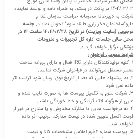
امضای معتبر شرکت، حداکثر تا پایان وقت اداری مورخ
1404/03/03 در پاکت در بسته، به همراه نامه و توسط نماینده
شرکت به دبیرخانه محرمانه حراست سازمان غذا و
دارو"ساختمان فخر رازی طبقه سوم" تحویل نمایند.
جلسه
توجیهی (سایت ویزیت) در تاریخ 1404/02/28 ساعت 14 در
محل سالن جلسات اداره کل تجهیزات و ملزومات
پزشکی
برگزار خواهد گردید.
شرایط عمومی فراخوان:
1. کلیه تولیدکنندگان دارای IRC فعال و دارای پروانه ساخت
معتبر مستقل می‌توانند در فراخوان شرکت نمایند.
2. به پیشنهاد هایی که بعد از تاریخ فوق ارسال شود ترتیب اثر
داده نمی شود.
3. شرکت ملزم به تکمیل پیوست ها به صورت تایپ شده و
عاری از هرگونه لاک گرفتگی و خط خوردگی باشد.
4. به درخواست هایی با مدارک مخدوش و یا مندرج در غیر از
فرمت اکسل تعیین شده در لیست مدارک، ترتیب اثر داده
نخواهد شد.
5. پیوست شماره 2 فرم اعلامی مشخصات کالا و قیمت