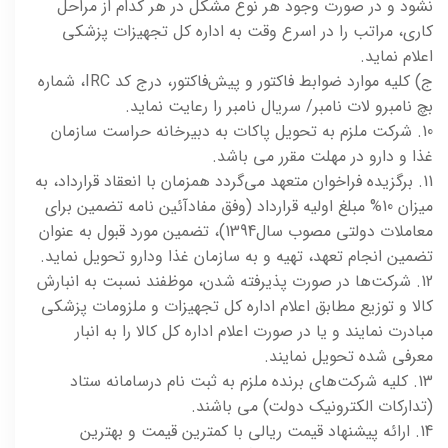
نشود و در صورت وجود هر نوع مشکل در هر کدام از مراحل
کاری، مراتب را در اسرع وقت به اداره کل تجهیزات پزشکی
اعلام نماید.
ج) کلیه موارد ضوابط فاکتور و پیش‌فاکتور، درج کد IRC، شماره
بچ نامبرو لات نامبر/ سریال نامبر را رعایت نماید.
10. شرکت ملزم به تحویل پاکات به دبیرخانه حراست سازمان
غذا و دارو در مهلت مقرر می باشد.
11. برگزیده فراخوان متعهد می‌گردد همزمان با انعقاد قرارداد، به
میزان 10% مبلغ اولیه قرارداد (وفق مفادآئین نامه تضمین برای
معاملات دولتی مصوب سال1394)، تضمین مورد قبول به عنوان
تضمین انجام تعهد، تهیه و به سازمان غذا ودارو تحویل نماید.
12. شرکت‌ها در صورت پذیرفته شدن، موظفند نسبت به انبارش
کالا و توزیع مطابق اعلام اداره کل تجهیزات و ملزومات پزشکی
مبادرت نمایند و یا در صورت اعلام اداره کل کالا را به انبار
معرفی شده تحویل نمایند.
13. کلیه شرکت‌های برنده ملزم به ثبت نام درسامانه ستاد
(تدارکات الکترونیک دولت) می باشند.
14. ارائه پیشنهاد قیمت ریالی با کمترین قیمت و بهترین