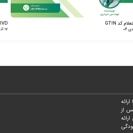
لام کد GTIN
IVD چیست؟
۱۷ آذر ۰۴
ارائه
س از
رائه
سودگی