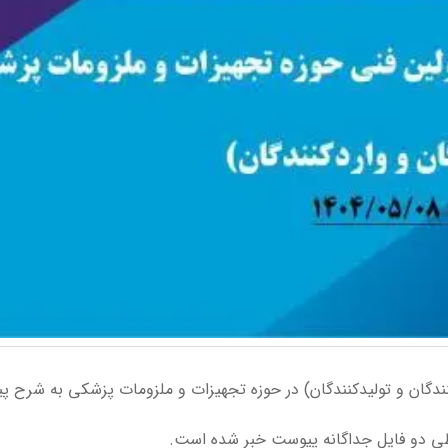
آزمون مسئولین فنی تاریخ 08/05/ 1404 (ویژه تولیدکنندگان و تولیدکنندگان) در حوزه تجهیزات و ملزومات پزشکی به
 طی دو فایل جداگانه پیوست خبر شده است.