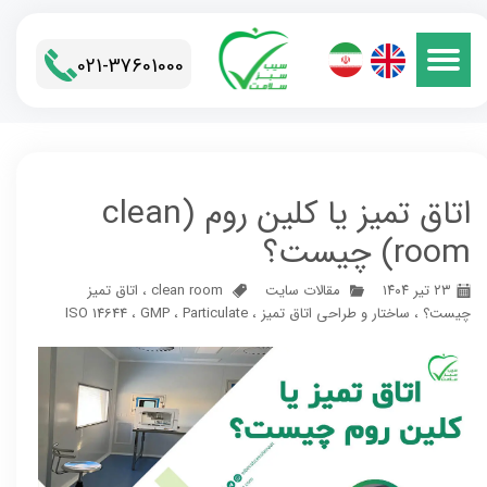
021-37601000​​​​​​​
اتاق تمیز یا کلین روم (clean
room) چیست؟
۲۳ تیر ۱۴۰۴
مقالات سایت
clean room
،
اتاق تمیز
چیست؟
،
ساختار و طراحی اتاق تمیز
،
Particulate
،
GMP
،
ISO 14644