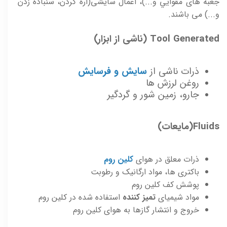
جعبه های مقوايي و...)، اعمال سايشی(اره کردن، سنباده زدن
و...) می باشند.
Tool Generated (ناشی از ابزار)
ذرات ناشی از
سايش و فرسايش
روغن لرزش ها
جارو، زمين شور و گردگير
Fluids(مایعات)
ذرات معلق در هوای
کلين روم
باکتری ها، مواد ارگانيک و رطوبت
پوشش کف کلين روم
مواد شيميای
تميز کننده
استفاده شده در کلين روم
خروج و انتشار گازها به هوای کلين روم