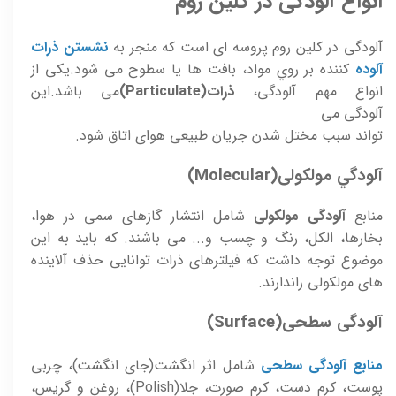
انواع آلودگی در کلين روم
آلودگی در کلین روم پروسه ای است که منجر به
نشستن ذرات
آلوده
کننده بر روي مواد، بافت ها يا سطوح می شود.يکی از
انواع مهم آلودگی،
ذرات(Particulate)
می باشد.اين
آلودگی می
تواند سبب مختل شدن جريان طبيعی هوای اتاق شود.
آلودگي مولکولی(Molecular)
منابع
آلودگی مولکولی
شامل انتشار گازهای سمی در هوا،
بخارها، الکل، رنگ و چسب و... می باشند. که بايد به اين
موضوع توجه داشت که فيلترهای ذرات توانايی حذف آلاينده
های مولکولی راندارند.
آلودگی سطحی(Surface)
منابع آلودگی سطحی
شامل اثر انگشت(جای انگشت)، چربی
پوست، کرم دست، کرم صورت، جلا(Polish)، روغن و گريس،