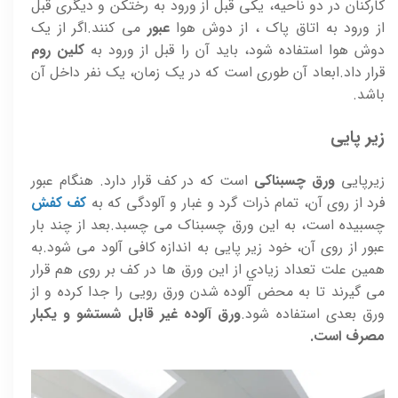
کارکنان در دو ناحيه، يکی قبل از ورود به رختکن و ديگری قبل
از ورود به اتاق پاک ، از دوش هوا
عبور
می کنند.اگر از يک
دوش هوا استفاده شود، بايد آن را قبل از ورود به
کلين روم
قرار داد.ابعاد آن طوری است که در يک زمان، يک نفر داخل آن
باشد.
زیر پایی
زيرپايی
ورق چسبناکی
است که در کف قرار دارد. هنگام عبور
فرد از روی آن، تمام ذرات گرد و غبار و آلودگی که به
کف کفش
چسبيده است، به اين ورق چسبناک می چسبد.بعد از چند بار
عبور از روی آن، خود زير پايی به اندازه کافی آلود می شود.به
همين علت تعداد زيادي از اين ورق ها در کف بر روی هم قرار
می گيرند تا به محض آلوده شدن ورق رويی را جدا کرده و از
ورق بعدی استفاده شود.
ورق آلوده غير قابل شستشو و يکبار
مصرف است.