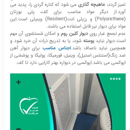
تميز گردد،
ماهيچه گذاری
می شود که کناره گردی را، پديد می
آورد.از ديگر مواد مناسب برای کف، پلی يورتان
(Polyurethane) و رزيلی انت(Resilient) وينيلی است.اين
مواد برای ديوار نيز قابل استفاده می باشند.
عدم تجمع غبار روی
ديوار کلین روم
و امکان شستشوی آن مهم
است.ديوار نبايد
پوسته
شود، يا به تدريج ذرات آن خرد شود و
همچنين نبايد ناصاف باشد.
اجناس مناسب
برای ديوار آهن
ضد زنگ(استنلس استيل)، وينيل، فورميکا، پوليکا و پوششی از
اپوکسی می باشد.اپوکسی در ديواره بهتر کارایی دارد تا کف.