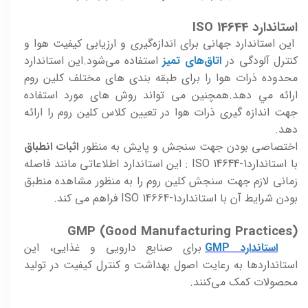
استاندارد ISO 14644
این استاندارد جهانی برای اندازه‌گیری و ارزیابی کیفیت هوا و
کنترل آلودگی در
اتاق‌های تمیز
استفاده می‌شود.اين استاندارد
محدوده ذرات هوا را برای طبقه بندی های مختلف کلين روم
ارائه مي دهد.همچنين می تواند روش های مورد استفاده
جهت اندازه گيری ذرات هوا در تعيين کلاس کلين روم را ارائه
دهد.
اختصاصی بودن جهت سنجش و پايش به منظور
اثبات انطباق
با استاندارد1-ISO 14644 : اين استاندارد اطلاعاتی مانند فاصله
زمانی لازم جهت سنجش کلين روم را به منظور مشاهده منطبق
بودن شرايط آن با استانداردISO 14664-1 فراهم می کند.
GMP (Good Manufacturing Practices)
استاندارد GMP
برای صنایع دارویی و غذایی، این
استانداردها به رعایت اصول بهداشت و کنترل کیفیت در تولید
محصولات کمک می‌کنند.