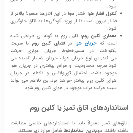
شود.
کنترل فشار هوا:
فشار هوا در این اتاق‌ها معمولاً
بالاتر
از
فشار بیرون است تا از ورود آلودگی‌ها به اتاق جلوگیری
شود.
معماري کلين روم:
کلين روم به گونه ای طراحی شده
است که
جريان هوا
در
فضای کلين روم
با سرعت
يکنواخت در مسيرخطوط جريان موازی حرکت
می کند.اين نوع جريان هوا ، جريان لامينار ناميده می
شود.هرچه محدوديت و موانع بيشتری در جريان هوا
موجود باشد، احتمال توربولانس و تلاطم در جريان
هوای کلين روم بيشتر خواهد بود.اين تلاطم می تواند
سبب حرکت ذرات موجود در هوای کلين روم شود.
استانداردهای اتاق تمیز یا کلین روم
اتاق‌های تمیز معمولاً باید با استانداردهای خاصی مطابقت
داشته باشند. مهم‌ترین
استانداردها
شامل موارد زیر هستند: