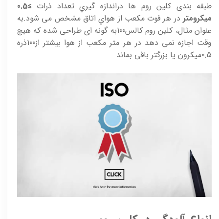
طبقه بندی کلين روم ها دراندازه گيري تعداد ذرات
≥0.5
ميکرومتر
در هر فوت مکعب از هواي اتاق مشخص می شود.به
عنوان مثال، کلين روم کالس100به گونه ای طراحی شده که هيچ
وقت اجازه نمی دهد در هر متر مکعب از هوا بيشتر از100ذره
0.5ميکرون يا بزرگتر باقی بماند