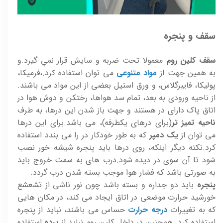
سقف و پنجره
سقف کلین روم
معمولا تحت ضربه و سايش قرار نمي گيرد.و
به همين جهت از
مواد متنوعی
می توان استفاده کرد.،فرميکا،
پوليکا، فايبرگلاس، و ورق استيل بعضی از اين مواد می باشند.
از ناحيه ورودی به بعد، تمام سد هواها، رختکن و دوش هوا در
اتاق پاک دارای در هستند و جهت باز شدن اين درها، به طرف
ناحيه تميز تر
(برای درهای يکطرفه)، می باشد.برای اين درها
می توان از
يک دمپر
که به طور خودکار در را می بندد استفاده
کرد.نکته ديگر اينکه، روی درها بايد پنجره شيشه خور نصب
شود تا آن سوی در ديده شود.درب های به سمت خروج بايد
به صورتی باشد که فشار هوا موجب بسته شدن درب گردد.
پنجره
بايد دو جداره و بسته باشد چون نور ناشی از تشعشع
خورشيد حرارت موضعی در اتاق ايجاد می کند، در مکان هايی
که به تغييرات
درجه حرارت
حساس می باشند، نبايد از پنجره
استفاده کرد. همچنين در داخل کلين روم نبايد از
پرده
استفاده