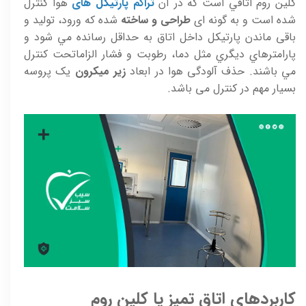
کلين روم اتاقي است که در آن
تراکم پارتيکل های
هوا کنترل
شده است و به گونه ای
طراحی و ساخته
شده که ورود، توليد و
باقی ماندن پارتيکل داخل اتاق به حداقل رسانده مي شود و
پارامترهاي ديگري مثل دما، رطوبت و فشار الزاماتحت کنترل
مي باشند. حذف آلودگی هوا در ابعاد
زير ميکرون
يک پروسه
بسيار مهم در کنترل می باشد.
کاربردهای اتاق تمیز یا کلین روم