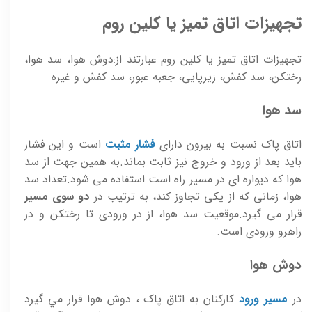
تجهيزات اتاق تمیز یا کلین روم
تجهيزات اتاق تمیز یا کلین روم عبارتند از:دوش هوا، سد هوا،
رختکن، سد کفش، زيرپايی، جعبه عبور، سد کفش و غيره
سد هوا
اتاق پاک نسبت به بيرون دارای
فشار مثبت
است و اين فشار
بايد بعد از ورود و خروج نيز ثابت بماند.به همين جهت از سد
هوا که ديواره ای در مسير راه است استفاده می شود.تعداد سد
هوا، زمانی که از يکی تجاوز کند، به ترتيب در
دو سوی مسير
قرار می گيرد.موقعيت سد هوا، از در ورودی تا رختکن و در
راهرو ورودی است.
دوش هوا
در
مسير ورود
کارکنان به اتاق پاک ، دوش هوا قرار مي گيرد