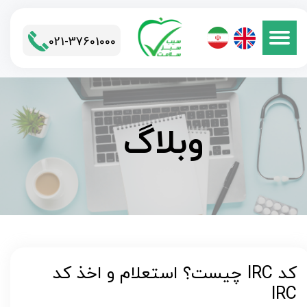
021-37601000​​​​​​​
وبلاگ
کد IRC چیست؟ استعلام و اخذ کد
IRC