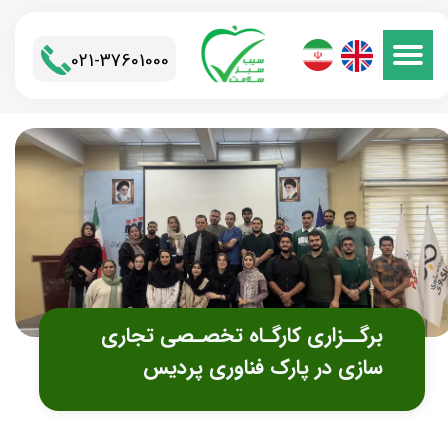
021-37601000​​​​​​​
برگــزاری کارگـاه تخصـصی تجاری
سازی در پارک فناوری پردیس