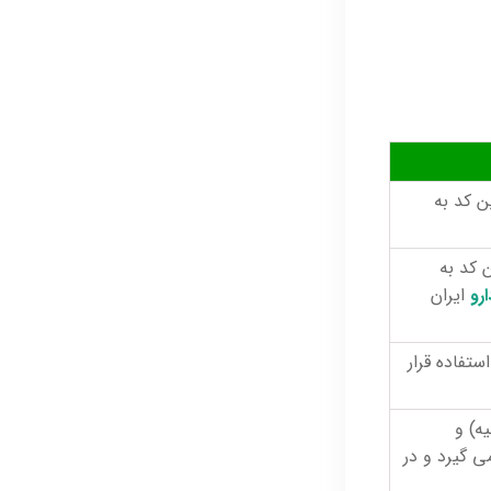
 کد به
 کد به
رو
ایران
تفاده قرار
ه) و
 گیرد و در