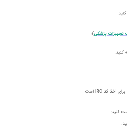
نید:
 تجهیزات پزشکی
):
 کنید.
برای
اخذ کد IRC
است.
ید.