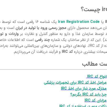
I
یا
Iran Registration Code
یک شناسه 16 رقمی است که توسط سازمان غذا و دارو برای
ان می‌دهد محصول دارای
مجوز رسمی ورود یا تولید در ایران
است و به 
 توسط سازمان غذا و دارو به منظور کنترل و نظارت بر
واردات و توز
د) .این کد از نظر ساختار، یک شماره
چند رقمی
است که اطلاعات خاصی د
استفاده از کد IRC، نهادهای دولتی و سازمان‌های بین‌المللی می‌
یحات بیشتری درباره
کد IRC
و فرآیند دریافت آن می‌پردازیم.
ست مطالب
انواع کد IRC
مراحل اخذ کد IRC برای تجهیزات پزشکی
مدارک مورد نیاز برای اخذ IRC
چرا باید کد IRC بگریم؟
مزایای کد IRC
نکات مهم در استفاده از کد IRC