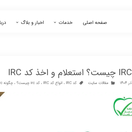
صفحه اصلی
خدمات
اخبار و بلاگ
دربا
مشاوره ایزو 13485
مشاوره اخذ کد IRC
مقالات سایت
کد IRC
،
انواع کد IRC
،
کد irc چیست؟
،
چگونه irc بگیریم