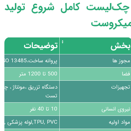
ک‌لیست کامل شروع تولید
یکروست
بخش
توضیحات
مجوز ها
پروانه ساخت،ISO 13485
فضا
500 تا 1200 متر
تجهیزات
دستگاه تزریق ،مونتاژ ، چاپ
تست
نیروی انسانی
10 تا 40 نفر
مواد اولیه
TPU, PVC,لوله پزشکی , فیلتر