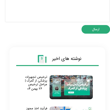
ارسال
★
★
نوشته های اخیر
ترخیص تجهیزات
پزشکی از گمرک |
مراحل ترخیص
۲۶ بهمن ۰۴
فرآیند اخذ مجوز