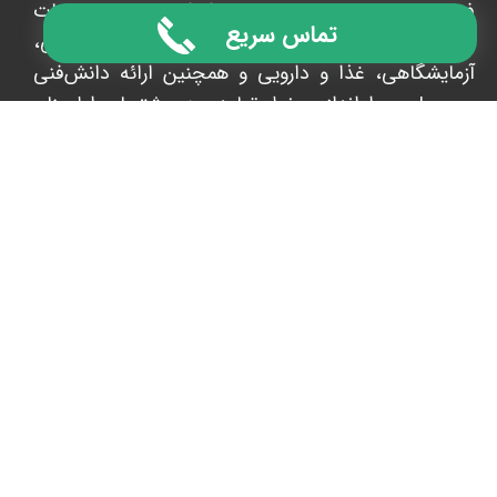
فرد در زمینه‌های مشاوره تولید، واردات، توزیع و خدمات
تماس سریع
پس از فروش به شرکت‌های تجهیزات پزشکی،
آزمایشگاهی، غذا و دارویی و همچنین ارائه دانش‌فنی
محصول و راه‌اندازی خط تولید، به مشتریان اطمینان
می‌دهد که با آسودگی خاطر می توانند از مسیر دشوار
خود با سرعت و کیفیت عبور کنند. ​​​​​​​
021-
37601000
info@ghappl​​​​​​​e.com
تهران، چیتگر، بلوار کوهک، خیابان نسیم 2، برج
تیتانیوم