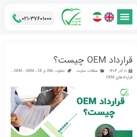
021-37601000​​​​​​​
قرارداد OEM چیست؟
۱۰ آذر ۱۴۰۴
مقالات سایت
تفاوت OBL و OEM
CE
،
OEM
،
،
قراردادهای OEM