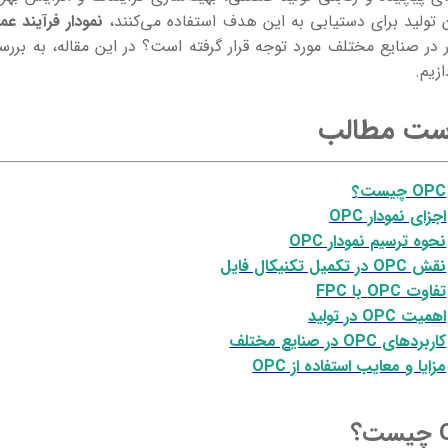
 تولید برای دستیابی به این هدف استفاده می‌کنند،
نمودار فرآیند عملیا
ازیم.
ست مطالب
OPC چیست؟
اجزای نمودار OPC
نحوه ترسیم نمودار OPC
نقش OPC در تکمیل تکنیکال فایل
تفاوت OPC با FPC
اهمیت OPC در تولید
کاربردهای OPC در صنایع مختلف
مزایا و معایب استفاده از OPC
؟