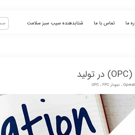
ره ما
تماس با ما
شتابدهنده سیب سبز سلامت
Operat
،
نمودار OPC
FPC
،