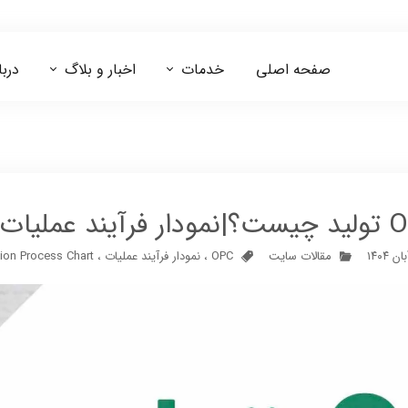
صفحه اصلی
خدمات
اخبار و بلاگ
دربا
مشاوره ایزو 13485
مشاوره اخذ کد IRC
ات (OPC) در تولید
مقالات سایت
OPC
،
نمودار فرآیند عملیات
،
ion Process Chart